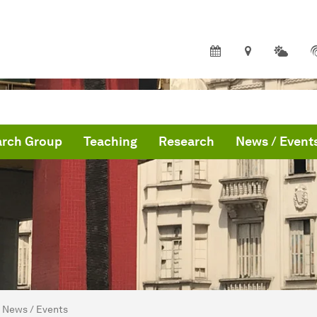
arch Group
Teaching
Research
News / Event
are here:
artseite
News / Events