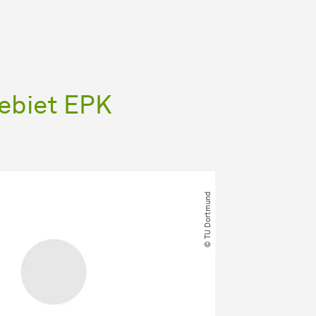
ebiet EPK
© TU Dortmund